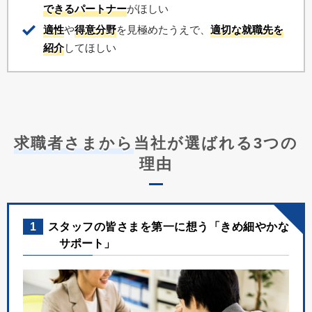
できるパートナー
がほしい
適性
や
得意分野
を見極めたうえで、
適切な就職先を
紹介
してほしい
求職者さまから
当社が選ばれる3つの
理由
1
スタッフの皆さまを第一に想う「きめ細やかな
サポート」