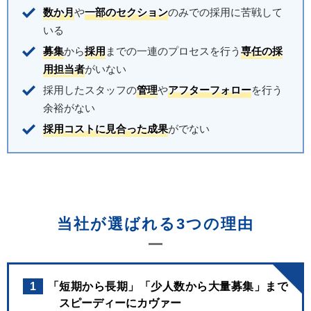
数か月
や
一部のセクション
のみでの採用に苦戦して
いる
募集
から
採用
までの一連のプロセスを行う
専任の採
用担当者
がいない
採用したスタッフの
管理
や
アフターフォロー
を行う
余裕がない
採用コストに見合った成果
がでない
当社が選ばれる3つの理由
1
「短期から長期」「少人数から大量募集」まで
スピーディーにカヴァー