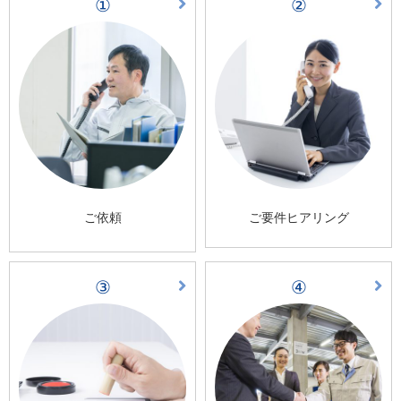
①
②
ご依頼
ご要件ヒアリング
③
④