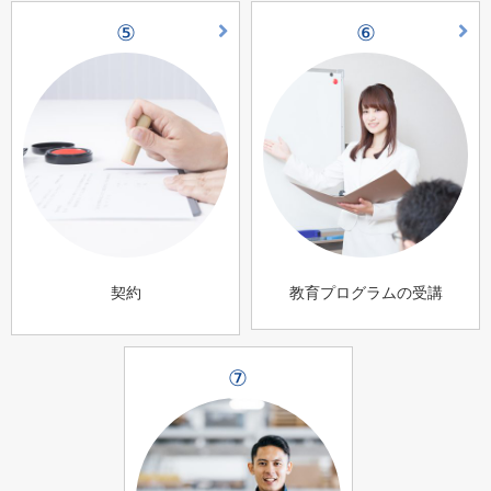
⑤
⑥
契約
教育プログラムの受講
⑦